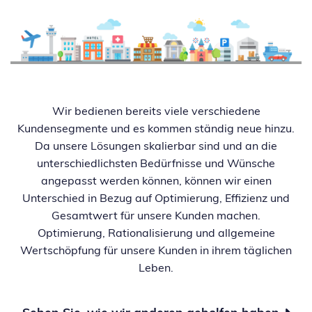
erstellt automatisch eine Liste der Fahrzeuge, die nicht für den
Parkplatz bezahlt haben.
Können
Sie Nummernschilder aus allen Ländern scannen?
‍Unser
System liest und registriert dänische und ausländische
Nummernschilder.
Wir bedienen bereits viele verschiedene
Kundensegmente und es kommen ständig neue hinzu.
Da unsere Lösungen skalierbar sind und an die
Wenn ein Auto mit einem unbekannten Kennzeichentyp nicht
unterschiedlichsten Bedürfnisse und Wünsche
bezahlt, verschwindet die Verantwortung nicht und der
angepasst werden können, können wir einen
Betrag kann immer noch berechnet werden. ‍
Extra
Es ist
Unterschied in Bezug auf Optimierung, Effizienz und
möglich, Statistiken zu erstellen und alle Fehlerdaten zu
Gesamtwert für unsere Kunden machen.
ändern, Quittungen zu drucken usw. von unserem Backend-
Optimierung, Rationalisierung und allgemeine
System.
Wertschöpfung für unsere Kunden in ihrem täglichen
Leben.